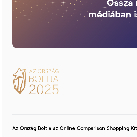
Ossza 
médiában i
Az Ország Boltja az Online Comparison Shopping Kf