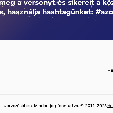
meg a versenyt és sikereit a kö
s, használja hashtagünket: #azo
He
t. szervezésében. Minden jog fenntartva. © 2011–2026
Ho