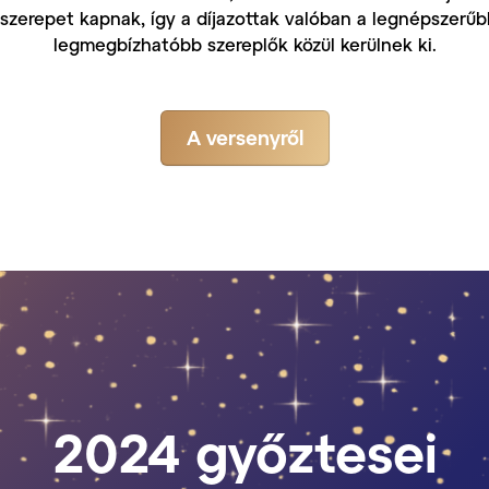
szerepet kapnak, így a díjazottak valóban a legnépszerű
legmegbízhatóbb szereplők közül kerülnek ki.
A versenyről
2024 győztesei