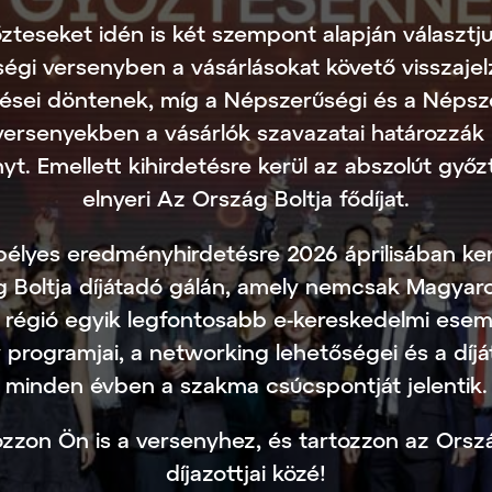
zteseket idén is két szempont alapján választjuk
égi versenyben a vásárlásokat követő visszaje
lései döntenek, míg a Népszerűségi és a Népsz
versenyekben a vásárlók szavazatai határozzák
t. Emellett kihirdetésre kerül az abszolút győzte
elnyeri Az Ország Boltja fődíjat.
élyes eredményhirdetésre 2026 áprilisában ker
 Boltja díjátadó gálán, amely nemcsak Magyar
régió egyik legfontosabb e-kereskedelmi ese
programjai, a networking lehetőségei és a díjá
minden évben a szakma csúcspontját jelentik.
ozzon Ön is a versenyhez, és tartozzon az Orszá
díjazottjai közé!