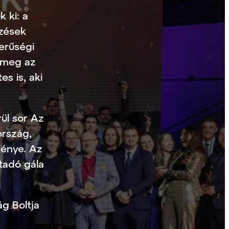
 ki: a
lzések
erűségi
 meg az
s is, aki
ül sor Az
ország,
ménye. Az
tadó gála
g Boltja