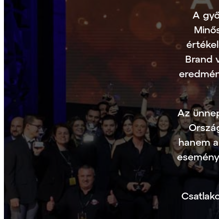
A győ
Minős
értéke
Brand 
eredmény
Az ünnep
Ország
hanem a 
esemény 
Csatlak