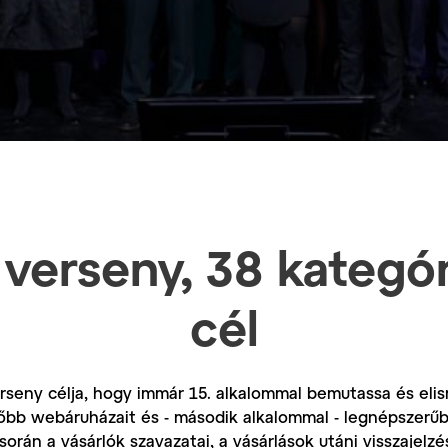
a verseny, 38 kategór
cél
erseny célja, hogy immár 15. alkalommal bemutassa és eli
bb webáruházait és - második alkalommal - legnépszerűb
rán a vásárlók szavazatai, a vásárlások utáni visszajelz