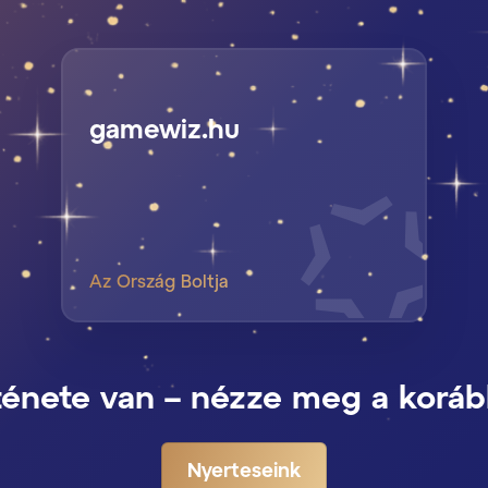
gamewiz.hu
Az Ország Boltja
ténete van – nézze meg a koráb
Nyerteseink