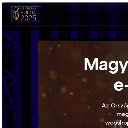
Magy
e
Az Ország
meg
webshopj