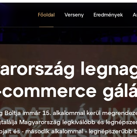
Főoldal
Verseny
Eredmények
A
arország legna
-commerce gálá
 Boltja immár 15. alkalommal kerül megrendez
találja Magyarország legkiválóbb és legnépsze
ait és - második alkalommal - legnépszerűbb b