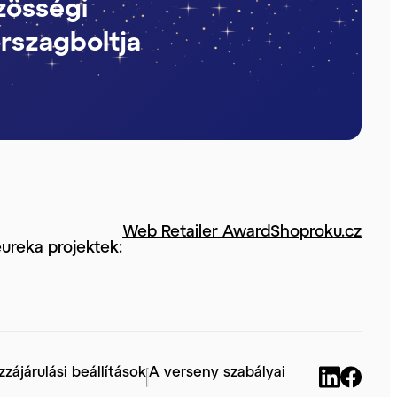
zösségi
rszagboltja
Web Retailer Award
Shoproku.cz
ureka projektek:
zzájárulási beállítások
A verseny szabályai