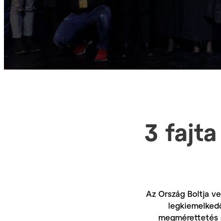
3 fajt
Az Ország Boltja v
legkiemelkedő
megmérettetés so