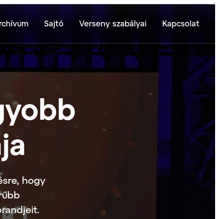
rchívum
Sajtó
Verseny szabályai
Kapcsolat
gyobb
ja
ésre, hogy
rűbb
randjeit.