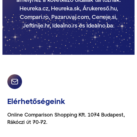
Heureka.cz, Heureka.sk, Árukereső.hu,
Compari.ro, Pazaruvaj.com, Ceneje.si,
Jeftinije.hr, Idealno.rs és Idealno.ba.
Elérhetőségeink
Online Comparison Shopping Kft. 1074 Budapest,
Rákóczi út 70-72.