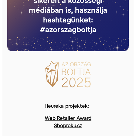
sikereit a közösségi
médiában is, használja
hashtagünket:
#azorszagboltja
Heureka projektek:
Web Retailer Award
Shoproku.cz