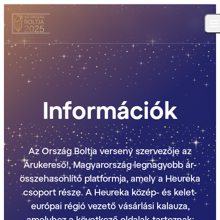
Információk
Az Ország Boltja verseny szervezője az
Árukereső!, Magyarország legnagyobb ár-
összehasonlító platformja, amely a Heureka
csoport része. A Heureka közép- és kelet-
európai régió vezető vásárlási kalauza,
amelyhez a következő oldalak tartoznak: